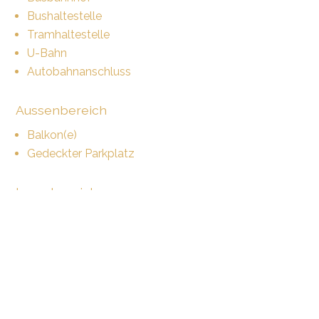
Bushaltestelle
Tramhaltestelle
U-Bahn
Autobahnanschluss
Aussenbereich
Balkon(e)
Gedeckter Parkplatz
Innenbereich
Lift
Tiefgarage
Gemeinschaftsküche
Gemeinschaftsbadezimmer
Gemeinschafts-WC
Möbliert