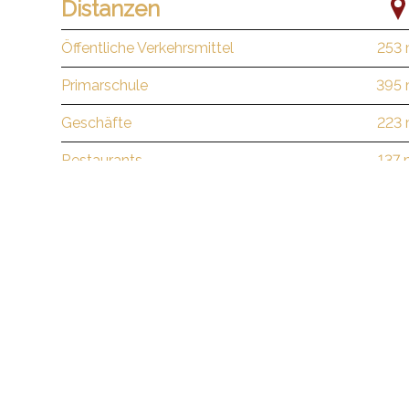
Distanzen
Öffentliche Verkehrsmittel
253
Primarschule
395
Geschäfte
223
Restaurants
137