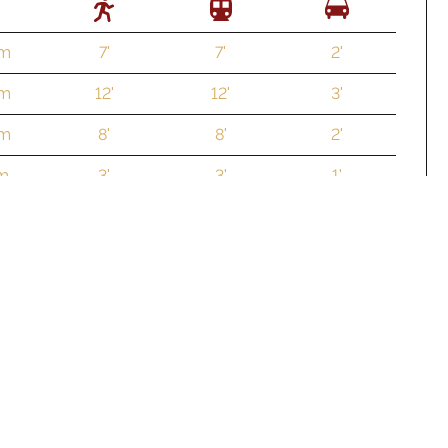
 m
7'
7'
2'
 m
12'
12'
3'
 m
8'
8'
2'
 m
3'
3'
1'