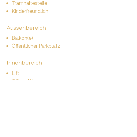
Tramhaltestelle
Kinderfreundlich
Aussenbereich
Balkon(e)
Öffentlicher Parkplatz
Innenbereich
Lift
Offene Küche
Gemeinschaftsbadezimmer
Keller
Unmöbliert
Dekorativer Kamin
Hell