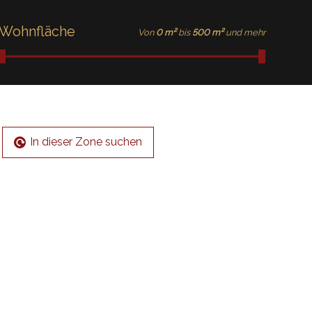
Wohnfläche
Von
0 m²
bis
500 m²
und mehr
In dieser Zone suchen