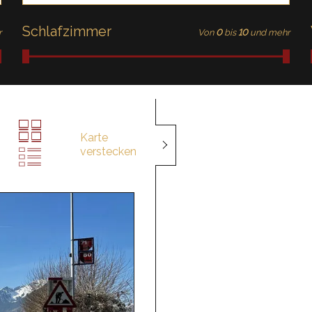
Schlafzimmer
r
Von
0
bis
10
und mehr
Karte
verstecken