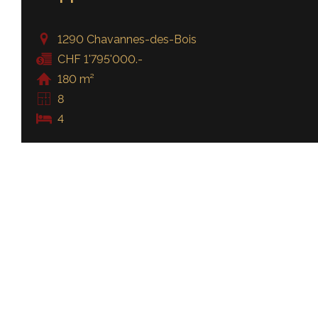
1290 Chavannes-des-Bois
CHF 1'795'000.-
180 m²
8
4