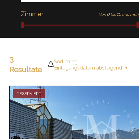
Zimmer
Von
0
bis
10
und meh
3
Sortierung:
Einfügungsdatum absteigend
Resultate
RESERVIERT