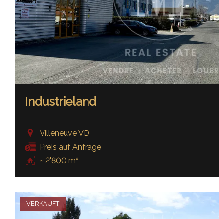
Industrieland
Villeneuve VD
Preis auf Anfrage
~ 2'800 m²
VERKAUFT