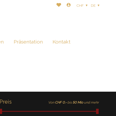
CHF
DE
en
Präsentation
Kontakt
Preis
Von
CHF 0.-
bis
50 Mio
und mehr