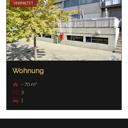
VERMIETET
Wohnung
~ 70 m²
3
1