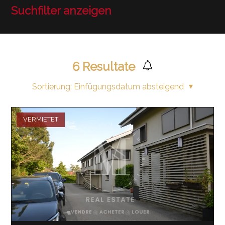
Suchfilter anzeigen
6
Resultate
Sortierung:
Einfügungsdatum absteigend
VERMIETET