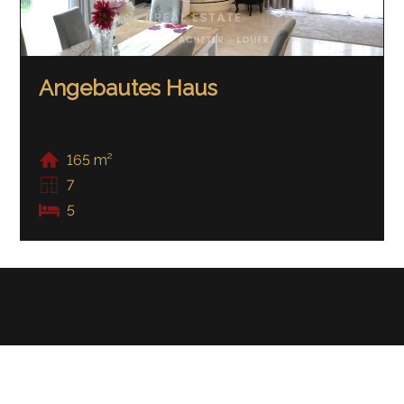
Angebautes Haus
165 m²
7
5