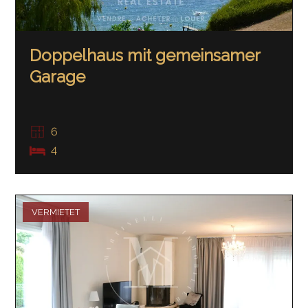
Doppelhaus mit gemeinsamer
Garage
6
4
VERMIETET