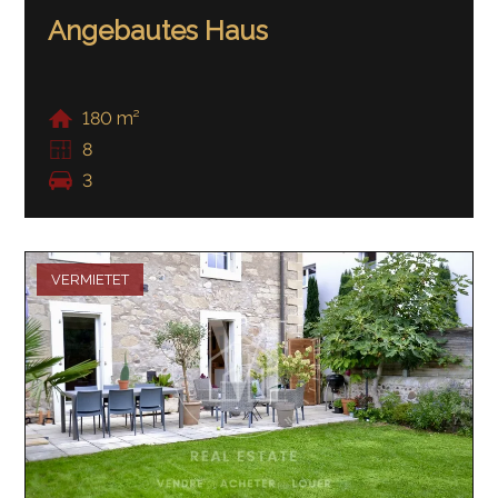
Angebautes Haus
180 m²
8
3
VERMIETET