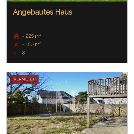
Angebautes Haus
~ 225 m²
~ 150 m²
8
VERMIETET