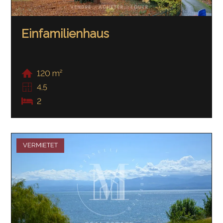
Einfamilienhaus
120 m²
4.5
2
VERMIETET