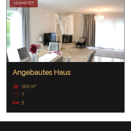
VERMIETET
Angebautes Haus
165 m²
7
5