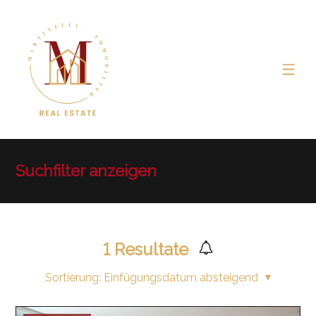
Suchfilter anzeigen
1
Resultate
Sortierung:
Einfügungsdatum absteigend