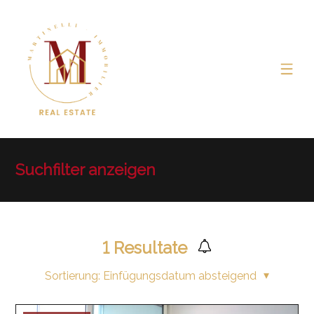
Suchfilter anzeigen
1
Resultate
Sortierung:
Einfügungsdatum absteigend