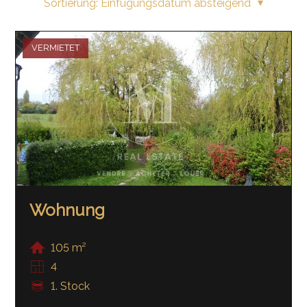
Sortierung:
Einfügungsdatum absteigend
VERMIETET
Wohnung
105 m²
4
1. Stock