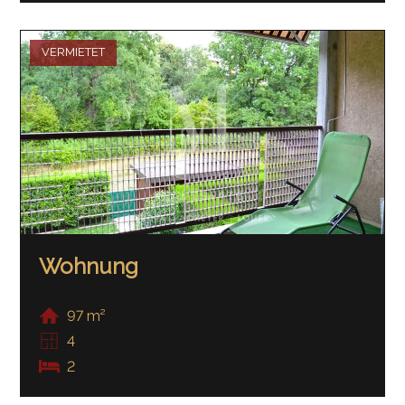
VERMIETET
Wohnung
97 m²
4
2