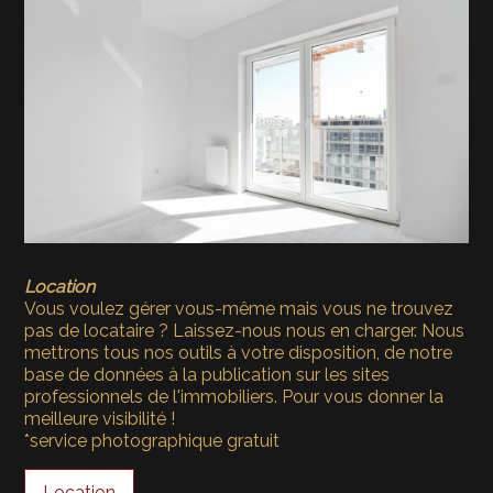
Location
Vous voulez gérer vous-même mais vous ne trouvez
pas de locataire ? Laissez-nous nous en charger. Nous
mettrons tous nos outils à votre disposition, de notre
base de données à la publication sur les sites
professionnels de l'immobiliers. Pour vous donner la
meilleure visibilité !
*service photographique gratuit
Location