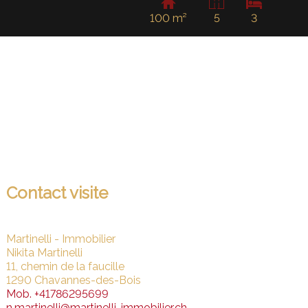
100 m²
5
3
Contact visite
Martinelli - Immobilier
Nikita Martinelli
11, chemin de la faucille
1290 Chavannes-des-Bois
Mob.
+41786295699
n.martinelli@martinelli-immobilier.ch