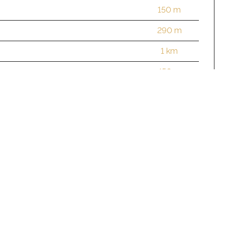
150 m
290 m
1 km
450 m