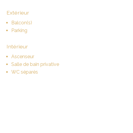
Extérieur
Balcon(s)
Parking
Intérieur
Ascenseur
Salle de bain privative
WC séparés
Equipement
Cuisine équipée
Branchements pour colonne de lavage
Baignoire
Douche