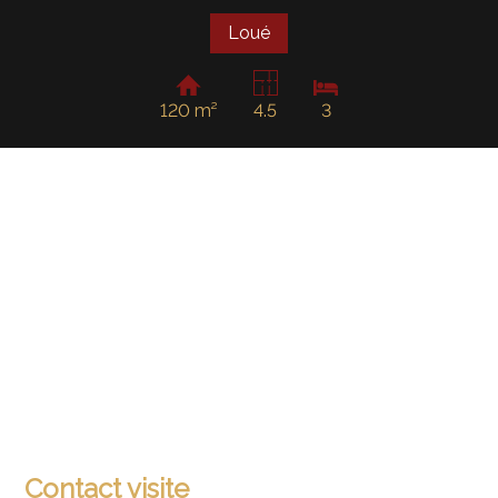
Loué
120 m²
4.5
3
Contact visite