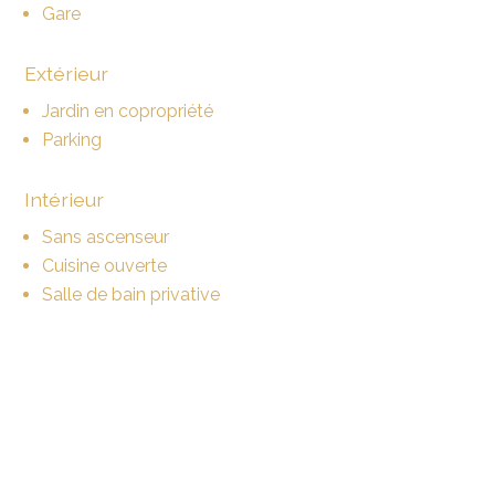
Gare
Extérieur
Jardin en copropriété
Parking
Intérieur
Sans ascenseur
Cuisine ouverte
Salle de bain privative
WC visiteurs
Cave
Lumineux
Animaux bienvenus
Equipement