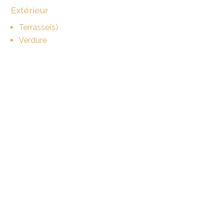
Extérieur
Terrasse(s)
Verdure
Intérieur
Sans ascenseur
Cuisine ouverte
Salle de bain privative
WC séparés
Lumineux
Equipement
Cuisine équipée
Vue