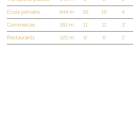
Ecole primaire
944 m
18'
15'
4'
Commerces
391 m
11'
11'
3'
Restaurants
325 m
6'
6'
1'