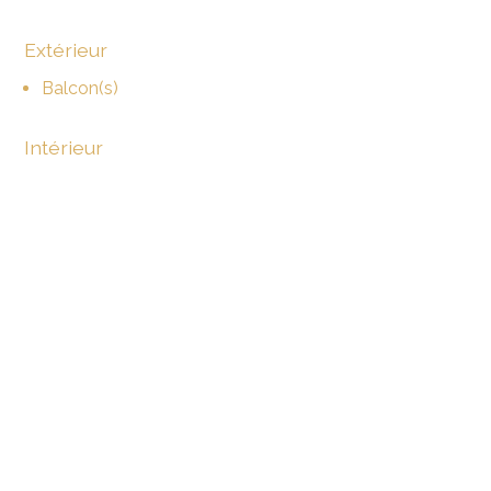
Extérieur
Balcon(s)
Intérieur
Ascenseur
Cuisine ouverte
Salle de bain privative
WC visiteurs
Traversant
Equipement
Cuisine équipée
Buanderie collective