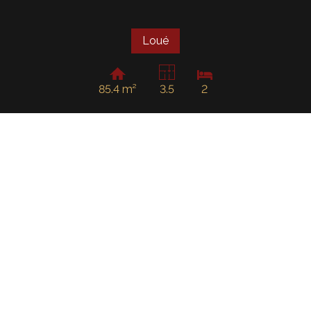
Loué
85.4 m²
3.5
2