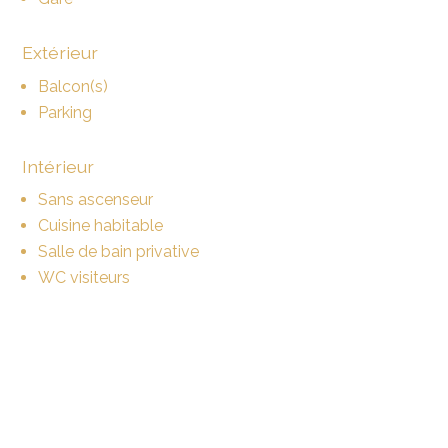
Extérieur
Balcon(s)
Parking
Intérieur
Sans ascenseur
Cuisine habitable
Salle de bain privative
WC visiteurs
Grenier
Lumineux
Equipement
Cuisine équipée
Lave-linge