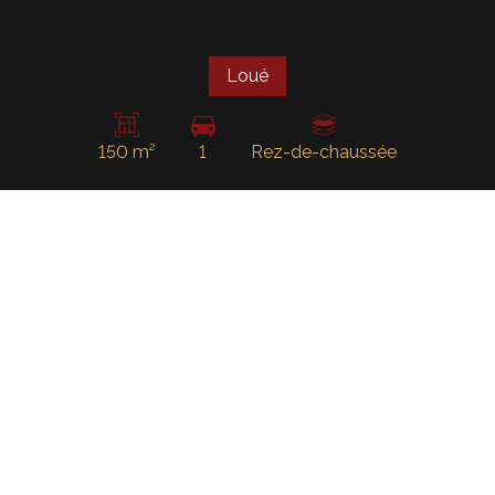
Loué
150 m²
1
Rez-de-chaussée