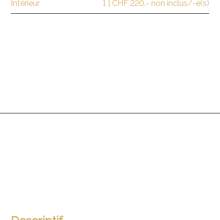
Intérieur
1 | CHF 220.- non inclus/-e(s)