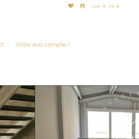
CHF
FR
ct
Votre avis compte !