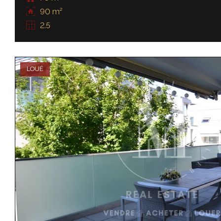
90 m²
2.5
LOUÉ