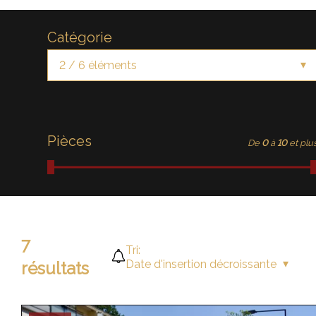
Catégorie
2 / 6 éléments
Pièces
De
0
à
10
et plu
7
Tri:
Date d'insertion décroissante
résultats