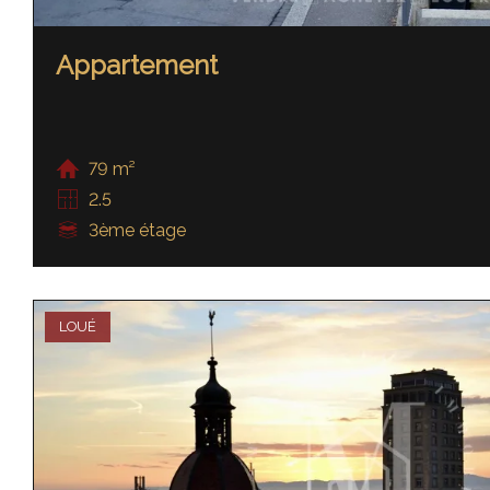
Appartement
79 m²
2.5
3ème étage
LOUÉ