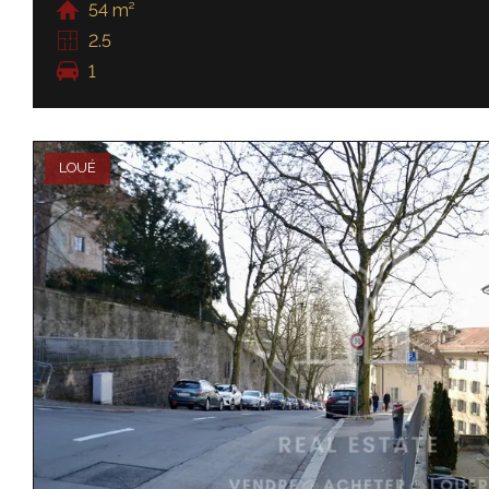
54 m²
2.5
1
LOUÉ