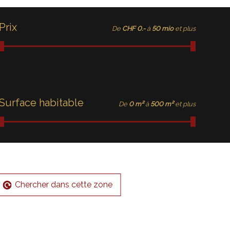
Prix
De
CHF 0.-
à
50 mio
et plus
Surface habitable
De
0 m²
à
500 m²
et plus
Chercher dans cette zone