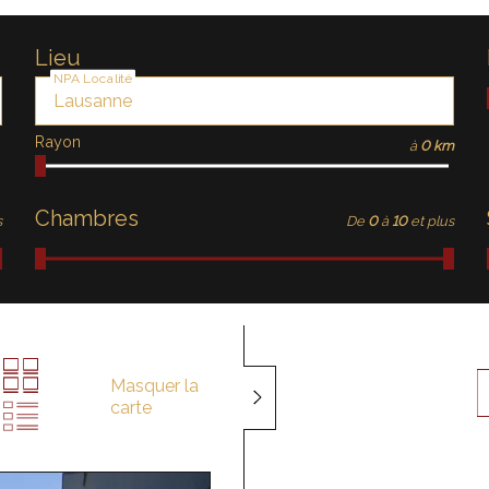
Lieu
NPA Localité
Rayon
à
0 km
Chambres
s
De
0
à
10
et plus
Masquer la
carte