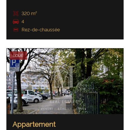
320 m²
4
Rez-de-chaussée
LOUÉ
Appartement