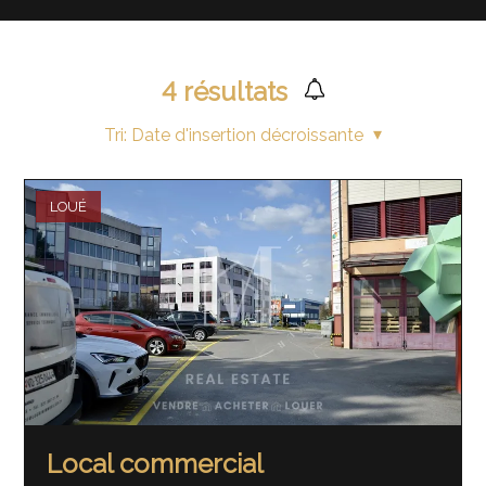
4
résultats
Tri:
Date d'insertion décroissante
LOUÉ
Local commercial