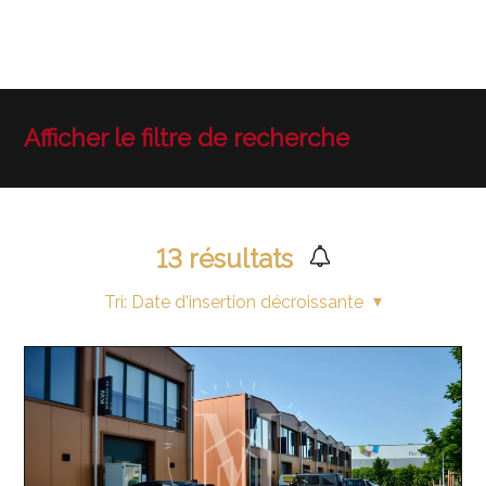
Afficher le filtre de recherche
13
résultats
Tri:
Date d'insertion décroissante