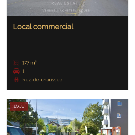
Local commercial
177 m²
1
Rez-de-chaussée
LOUÉ