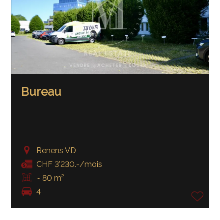
Bureau
Renens VD
CHF 3'230.-/mois
~ 80 m²
4