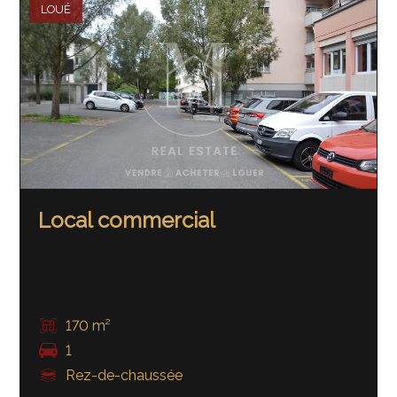
LOUÉ
Local commercial
170 m²
1
Rez-de-chaussée