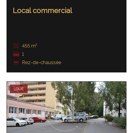
Local commercial
455 m²
1
Rez-de-chaussée
LOUÉ