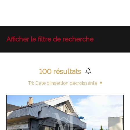
Afficher le filtre de recherche
100
résultats
Tri:
Date d'insertion décroissante