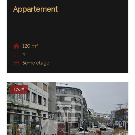
Appartement
120 m²
4
5ème étage
LOUÉ