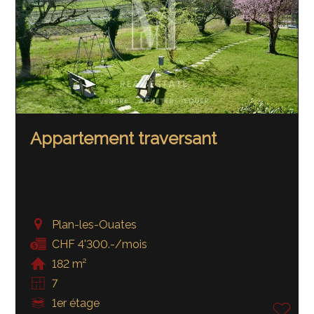
Appartement traversant
Plan-les-Ouates
CHF 4'300.-/mois
182 m²
7
1er étage