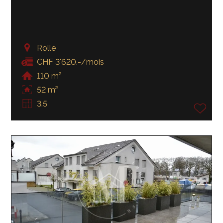
Rolle
CHF 3'620.-/mois
110 m²
52 m²
3.5