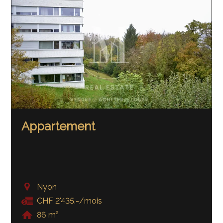
Appartement
Nyon
CHF 2'435.-/mois
86 m²