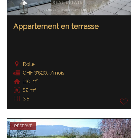
Appartement en terrasse
Rolle
CHF 3'620.-/mois
110 m²
52 m²
3.5
RÉSERVÉ