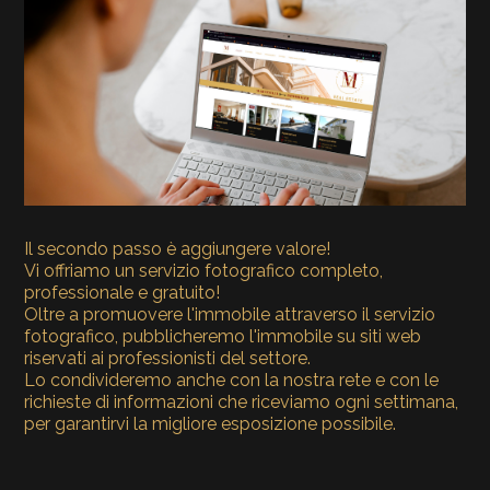
Il secondo passo è aggiungere valore!
Vi offriamo un servizio fotografico completo,
professionale e gratuito!
Oltre a promuovere l'immobile attraverso il servizio
fotografico, pubblicheremo l'immobile su siti web
riservati ai professionisti del settore.
Lo condivideremo anche con la nostra rete e con le
richieste di informazioni che riceviamo ogni settimana,
per garantirvi la migliore esposizione possibile.