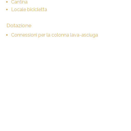
Cantina
Locale bicicletta
Dotazione
Connessioni per la colonna lava-asciuga
Distanze
Trasporti pubblici
150 m
Scuola primaria
290 m
Negozi
1 km
Ristoranti
450 m