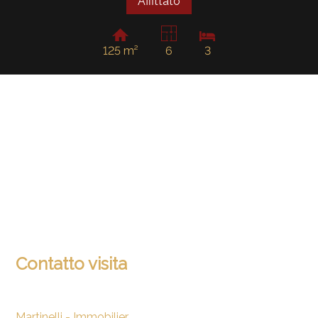
Affittato
125 m²
6
3
Contatto visita
Martinelli - Immobilier