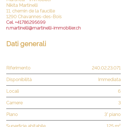
Nikita Martinelli
11, chemin de la faucille
1290 Chavannes-des-Bois
Cel.
+41786295699
n.martinelli@martinelli-immobilier.ch
Dati generali
Riferimento
240.02.23.071
Disponibilità
Immediata
Locali
6
Camere
3
Piano
3° piano
Superficie abitabile
125 m²