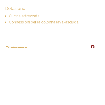
Dotazione
Cucina attrezzata
Connessioni per la colonna lava-asciuga
Distanze
Trasporti pubblici
90 m
Scuola primaria
401 m
Negozi
500 m
Ristoranti
8 m