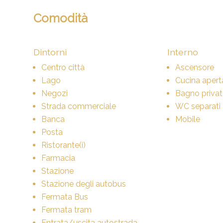
Comodità
Dintorni
Interno
Centro città
Ascensore
Lago
Cucina apert
Negozi
Bagno priva
Strada commerciale
WC separati
Banca
Mobile
Posta
Ristorante(i)
Farmacia
Stazione
Stazione degli autobus
Fermata Bus
Fermata tram
Entrata/uscita autostrada