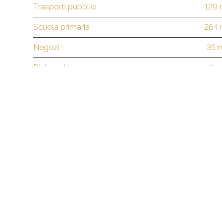
Trasporti pubblici
129
Scuola primaria
264
Negozi
35 
Ristoranti
6 