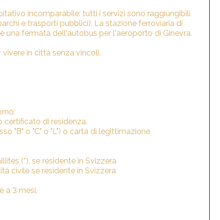
ativo incomparabile: tutti i servizi sono raggiungibili
archi e trasporti pubblici). La stazione ferroviaria di
c'è una fermata dell'autobus per l'aeroporto di Ginevra.
vivere in città senza vincoli.
orno:
o certificato di residenza.
sso "B" o "C" o "L") o carta di legittimazione
llites (*), se residente in Svizzera
ità civile se residente in Svizzera
e a 3 mesi.