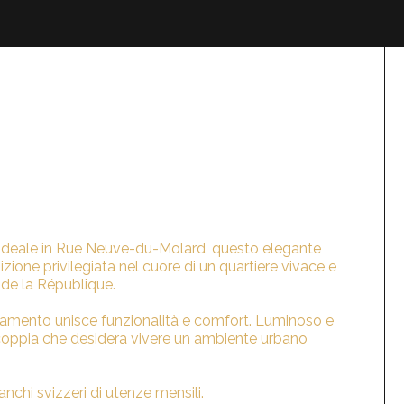
one ideale in Rue Neuve-du-Molard, questo elegante
ione privilegiata nel cuore di un quartiere vivace e
 de la République.
rtamento unisce funzionalità e comfort. Luminoso e
 coppia che desidera vivere un ambiente urbano
ranchi svizzeri di utenze mensili.