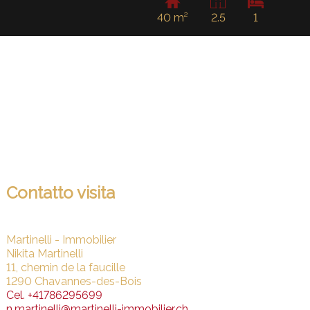
40 m²
2.5
1
Contatto visita
Martinelli - Immobilier
Nikita Martinelli
11, chemin de la faucille
1290 Chavannes-des-Bois
Cel.
+41786295699
n.martinelli@martinelli-immobilier.ch