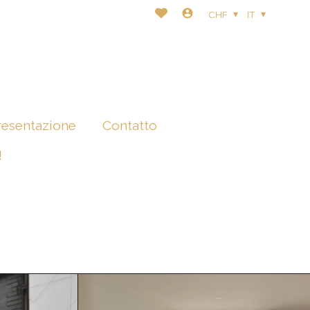
CHF
IT
resentazione
Contatto
!