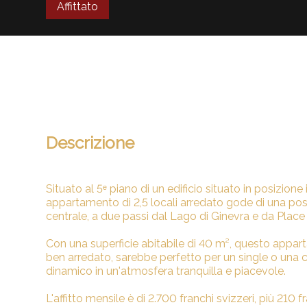
Affittato
Descrizione
Situato al 5ᵉ piano di un edificio situato in posizi
appartamento di 2,5 locali arredato gode di una posiz
centrale, a due passi dal Lago di Ginevra e da Place
Con una superficie abitabile di 40 m², questo appa
ben arredato, sarebbe perfetto per un single o una
dinamico in un'atmosfera tranquilla e piacevole.
L'affitto mensile è di 2.700 franchi svizzeri, più 210 f