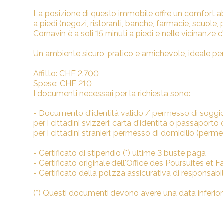
La posizione di questo immobile offre un comfort abit
a piedi (negozi, ristoranti, banche, farmacie, scuole, p
Cornavin è a soli 15 minuti a piedi e nelle vicinanze 
Un ambiente sicuro, pratico e amichevole, ideale per 
Affitto: CHF 2.700
Spese: CHF 210
I documenti necessari per la richiesta sono:
- Documento d'identità valido / permesso di soggi
per i cittadini svizzeri: carta d'identità o passaporto 
per i cittadini stranieri: permesso di domicilio (perme
- Certificato di stipendio (*) ultime 3 buste paga
- Certificato originale dell'Office des Poursuites et Fai
- Certificato della polizza assicurativa di responsabil
(*) Questi documenti devono avere una data inferior