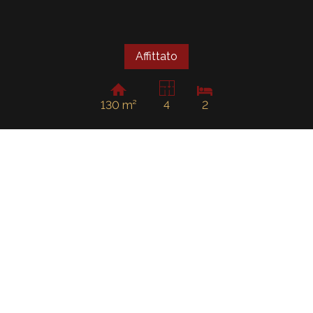
Affittato
130 m²
4
2