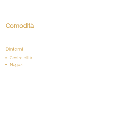
Comodità
Dintorni
Centro città
Negozi
Strada commerciale
Banca
Posta
Ristorante(i)
Farmacia
Stazione
Stazione degli autobus