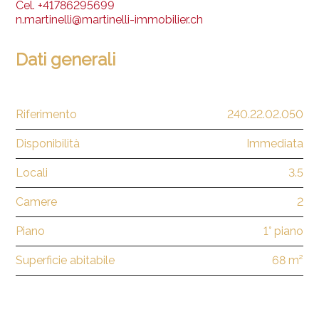
Cel.
+41786295699
n.martinelli@martinelli-immobilier.ch
Dati generali
Riferimento
240.22.02.050
Disponibilità
Immediata
Locali
3.5
Camere
2
Piano
1° piano
Superficie abitabile
68 m²