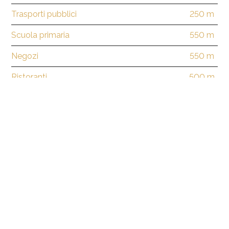
Trasporti pubblici
250 m
Scuola primaria
550 m
Negozi
550 m
Ristoranti
500 m