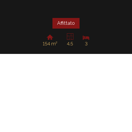
Affittato
154 m²
4.5
3