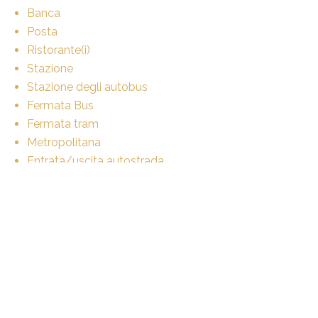
Banca
Posta
Ristorante(i)
Stazione
Stazione degli autobus
Fermata Bus
Fermata tram
Metropolitana
Entrata/uscita autostrada
Esterno
Terrazza/e
Posteggio coperto
Interno
Ascensore