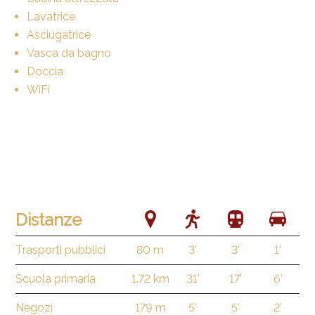
Lavatrice
Asciugatrice
Vasca da bagno
Doccia
WiFi
Distanze
Trasporti pubblici
80 m
3'
3'
1'
Scuola primaria
1.72 km
31'
17'
6'
Negozi
179 m
5'
5'
2'