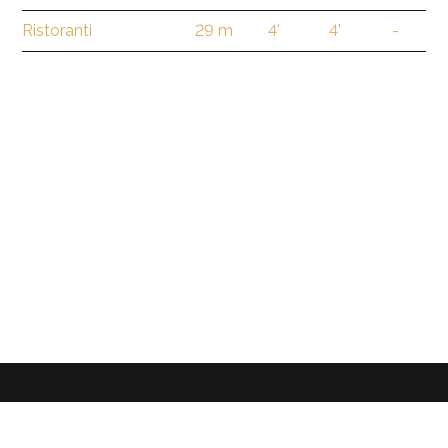
Ristoranti
29 m
4'
4'
-