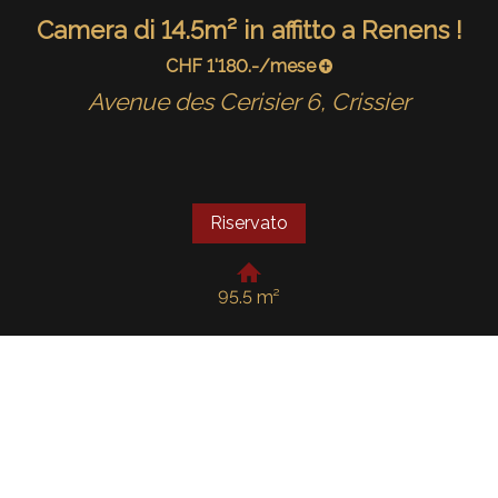
Camera di 14.5m² in affitto a Renens !
CHF 1'180.-/mese
Avenue des Cerisier 6,
Crissier
Riservato
95.5 m²