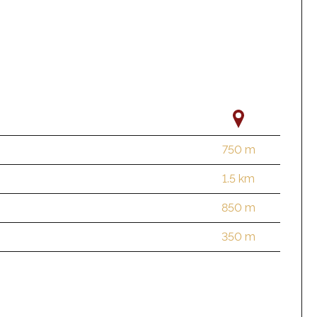
750 m
1.5 km
850 m
350 m