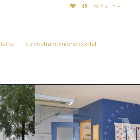
CHF
IT
tatto
La vostra opinione conta!