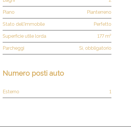
Bagni
2
Piano
Pianterreno
Stato dell'immobile
Perfetto
Superficie utile lorda
177 m²
Parcheggi
Sì, obbligatorio
Numero posti auto
Esterno
1