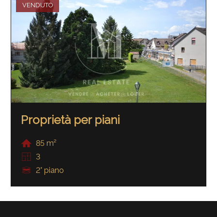
VENDUTO
Proprietà per piani
85 m²
3
2° piano