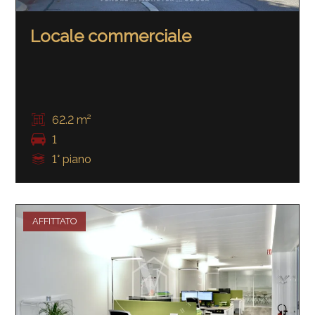
Locale commerciale
62.2 m²
1
1° piano
AFFITTATO