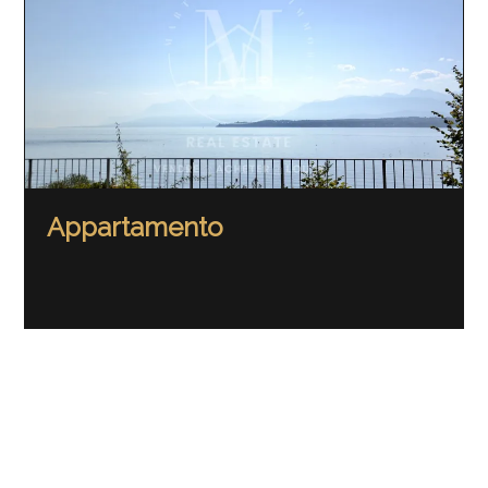
Appartamento
70 m²
3
Piano intermedio