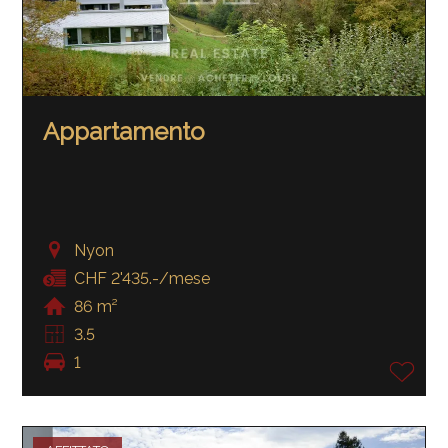
Appartamento
Nyon
CHF 2'435.-/mese
86 m²
3.5
1