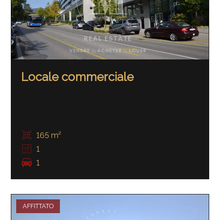
Locale commerciale
165 m²
1
1
AFFITTATO