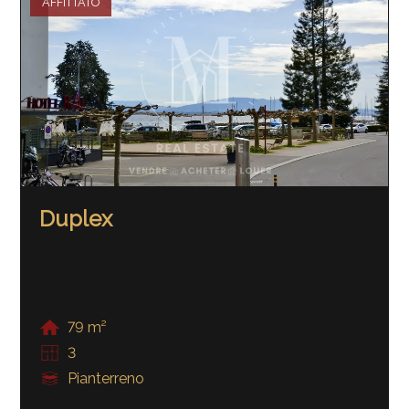
AFFITTATO
Duplex
79 m²
3
Pianterreno